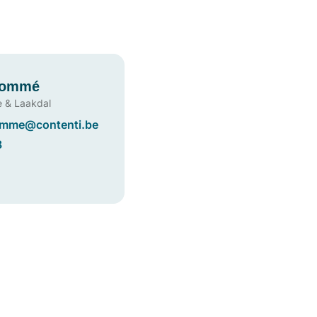
Gommé
e & Laakdal
omme@contenti.be
8