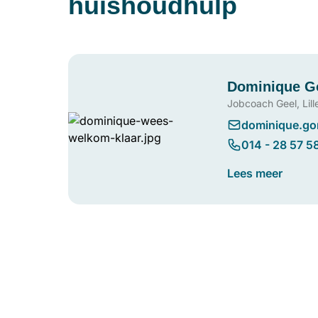
huishoudhulp
Dominique 
Jobcoach Geel, Lill
dominique.g
014 - 28 57 5
Lees meer