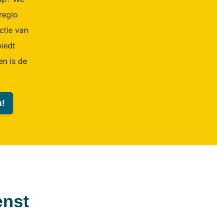
regio
ectie van
biedt
n is de
h!
enst