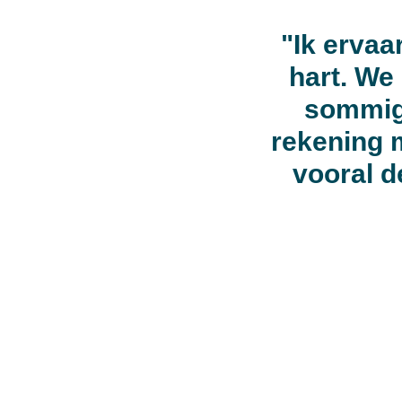
"Ik ervaar
hart. We
sommige
rekening m
vooral d