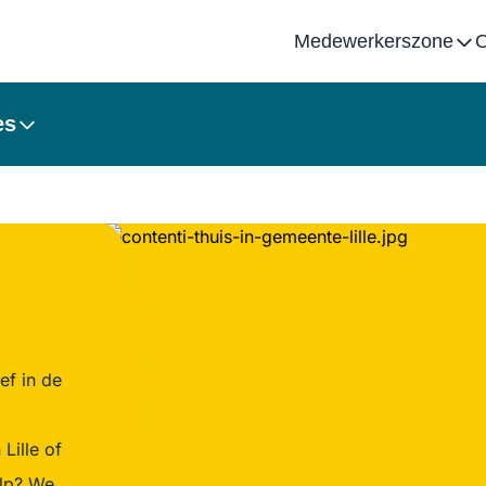
Medewerkerszone
O
es
ef in de
Lille of
ulp? We