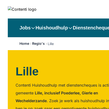
Jobs
Huishoudhulp
Dienstenchequ
Home
Regio's
Lille
Lille
Contenti Huishoudhulp met dienstencheques is acti
gemeente
Lille, inclusief Poederlee, Gierle en
Wechelderzande
. Zoek je werk als huishoudhulp in 
ben je op zoek naar een gemotiveerde huishoudh